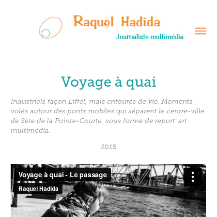
Voyage à quai
Industriels façon Eiffel, mais entourés de vie. Moments
volés autour des ponts mobiles qui séparent le centre-ville
de Sète de la Pointe-Courte, sous forme de report' art
multimédia.
2015