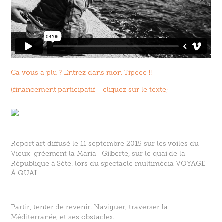
Ca vous a plu ? Entrez dans mon Tipeee !!
(financement participatif - cliquez sur le texte)
Report'art diffusé le 11 septembre 2015 sur les voiles du
Vieux-gréement la Maria- Gilberte, sur le quai de la
République à Sète, lors du spectacle multimédia
VOYAGE
À QUAI
Partir, tenter de revenir. Naviguer, traverser la
Méditerranée, et ses obstacles.