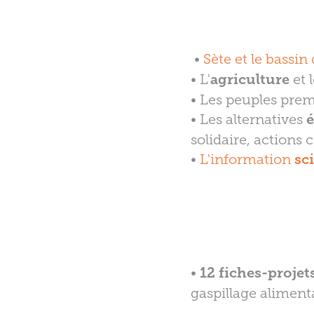
•
Sète et le bassin
• L'
agriculture
et 
• Les peuples prem
• Les alternatives
é
solidaire, actions 
•
L'information
sc
•
12 fiches-projet
gaspillage alimen