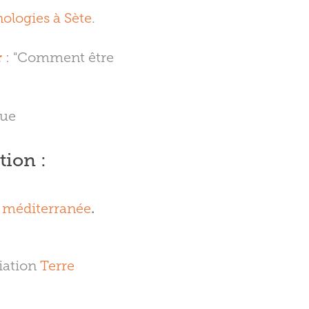
nologies à Sète
.
r
: "Comment être
gue
ion :
rs méditerranée
.
iation
Terre