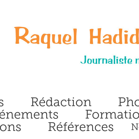
s
Rédaction
Pho
énements
Formati
ions
Références
N