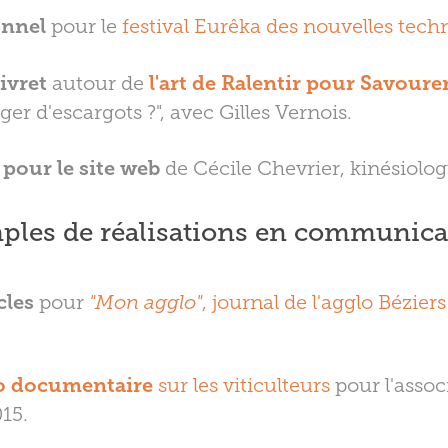
onnel
pour le
festival Eurêka des nouvelles tech
livret
autour de
l'art de Ralentir pour Savoure
r d'escargots ?", avec Gilles Vernois.
 pour le site web
de Cécile Chevrier, kinésiolo
ples de réalisations en communicat
cles
pour
"Mon agglo"
, journal de l'agglo Bézie
o documentaire
sur les viticulteurs
pour l'assoc
15.