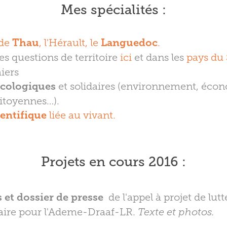
Mes spécialités :
 de
Thau
, l'Hérault, le
Languedoc
.
les questions de territoire
ici
et dans les
pays du
iers
cologiques
et solidaires (environnement, écon
citoyennes…).
ientifique
liée au vivant.
Projets en cours 2016 :
s et dossier de presse
de l'appel à projet de lutt
taire pour l'Ademe-Draaf-LR.
Texte et photos.