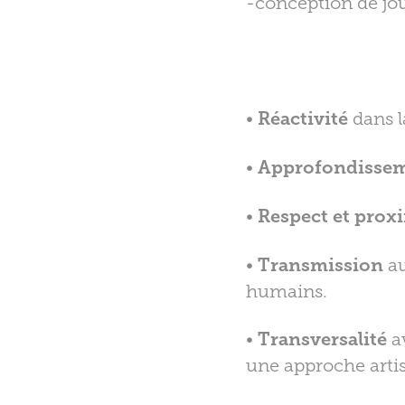
-conception de jo
•
Réactivité
dans l
•
Approfondisse
•
Respect et prox
•
Transmission
au
humains.
•
Transversalité
a
une approche artis