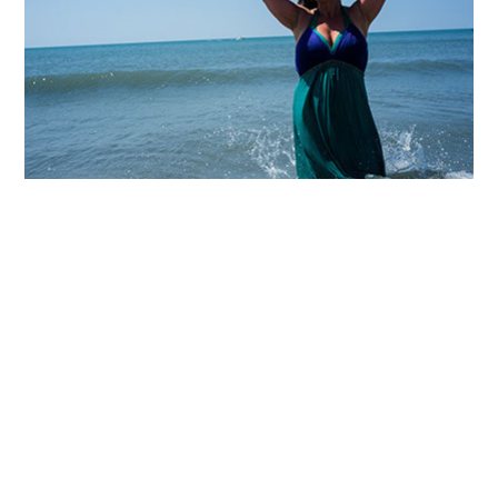
GYP-SEA
Danses, prières, mer et chevaux. En bordure de la
cérémonie de Pentecôte des Saintes-Maries de la
Mer, les Gitans s'offrent une tranche de vie
commune, immergés dans la musique et la
Méditerranée.Clins d'oeil festifs.
2015