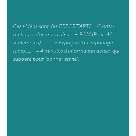
Ces vidéos sont des REPORT'ARTS = Courts-
métrages documentaires… = POM (Petit objet
multimédia).......... = Expo photo + reportage
radio……… = 4 minutes d'information dense, qui
suggère pour "donner envie".