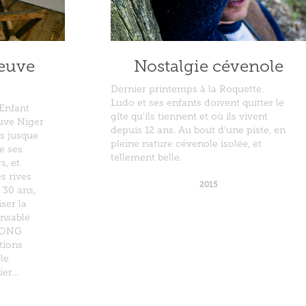
leuve
Nostalgie cévenole
Dernier printemps à la Roquette.
Ludo et ses enfants doivent quitter le
 Enfant
gîte qu'ils tiennent et où ils vivent
euve Niger
depuis 12 ans. Au bout d'une piste, en
s jusque
pleine nature cévenole isolée, et
e ses
tellement belle.
s, et
s rives
2015
 30 ans,
ser la
ensablé
s ONG
tions
le
uier…