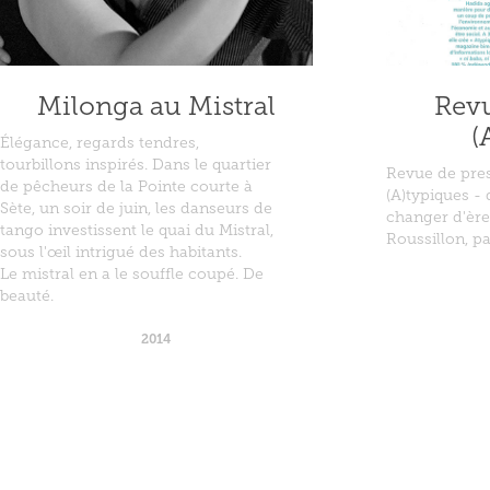
Milonga au Mistral
Revu
(
Élégance, regards tendres,
tourbillons inspirés. Dans le quartier
Revue de pre
de pêcheurs de la Pointe courte à
(A)typiques - 
Sète, un soir de juin, les danseurs de
changer d'èr
tango investissent le quai du Mistral,
Roussillon, pa
sous l'œil intrigué des habitants.
Le mistral en a le souffle coupé. De
beauté.
2014