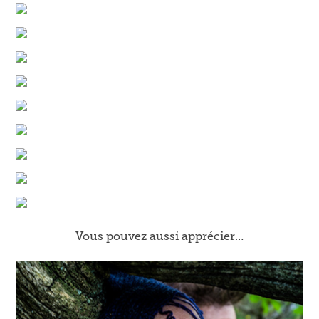
Vous pouvez aussi apprécier…